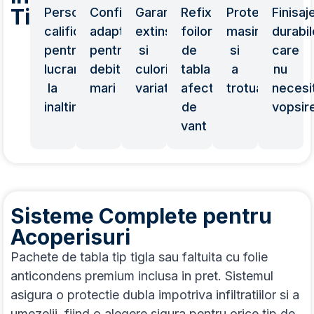
Timis
Personal
Configuratii
Garantie
Refixarea
Protejarea
Finisaj
calificat
adaptate
extinsa
foilor
masinilor
durabil
pentru
pentru
si
de
si
care
lucrari
debite
culori
tabla
a
nu
la
mari
variate
afectate
trotuarelor
necesi
inaltime
de
vopsir
vant
Sisteme Complete pentru
Acoperisuri
Pachete de tabla tip tigla sau faltuita cu folie
anticondens premium inclusa in pret. Sistemul
asigura o protectie dubla impotriva infiltratiilor si a
umezelii, fiind o alegere sigura pentru orice tip de