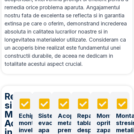
remedia orice problema aparuta. Angajamentul
nostru fata de excelenta se reflecta si in garantia
extinsa pe care o oferim, demonstrand increderea
absoluta in calitatea lucrarilor noastre si in
longevitatea materialelor utilizate. Consideram ca
un acoperis bine realizat este fundamentul unei
constructii durabile, de aceea ne dedicam in
totalitate acestui aspect crucial.
Reparatii
si
Montaj
Echipa
Sisteme
Acoperisuri
Reparatii
Montaj
Monta
Acoperis
montaj
evacuare
metalice
tabla
opritori
stresi
invelitori
apa
premium
desprinsa
zapada
metal
in