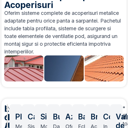
Acoperisuri
Oferim sisteme complete de acoperisuri metalice
adaptate pentru orice panta a sarpantei. Pachetul
include tabla profilata, sisteme de scurgere si
toate elementele de ventilatie pod, asigurand un
montaj sigur si o protectie eficienta impotriva
intemperiilor.
Lucrari
Pentru
*
de
Principale
Ploiesti
Campina
Sinaia
Busteni
Azuga
Baicoi
Breaza
Comar
Val
orice
Si
Acoperis
constructie
Localitati
to
de
Mesteri
Sistemul
Montaj
Daca
Oferim
Echipa
Acoperisul
In