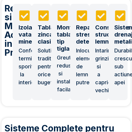
Reparatii
si
Montaj
Izolatie
Tabla
Montaj
Reparatii
Consolidare
Siste
Acoperis
vata
zincata
tabla
stresini
structura
drena
minerala
clasica
tip
deteriorate
lemn
metal
in
tigla
Prahova
Confort
Solutii
Inlocuirea
Intarirea
Durabil
Greutate
termic
traditionale
elementelor
grinzilor
crescu
redusa
sporit
pentru
de
si
sub
si
la
orice
lemn
a
actiun
instalare
interior
buget
putrezite
capriorilor
apei
facila
vechi
Sisteme Complete pentru