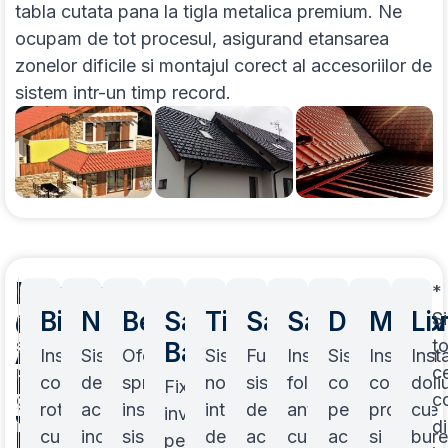
tabla cutata pana la tigla metalica premium. Ne
ocupam de tot procesul, asigurand etansarea
zonelor dificile si montajul corect al accesoriilor de
sistem intr-un timp record.
Lucrari
Oferim
*
de
Principale
Bistrita
Nasaud
Beclean
Sangeorz-
Ticau
Sant
Salva
Dumitra
Mono
Liv
consultanta
Si
Acoperis
si
Localitati
t
Bai
Instalam
Sistemul
Oferim
Sistemul
Furnizam
Instalam
Sistemul
Instalam
Inst
masuratori
ce
in
Deservite
coame
de
spre
nostru
sisteme
folie
complet
coame
doli
Fixarea
gratuite
c
Judetul
rotunde
acoperis
instalare
integrat
de
anticondens
pentru
profilate
cu
invelitorii
in
d
Bistrita-
cu
include
sisteme
de
acoperisuri
cu
acoperis
si
bure
pe