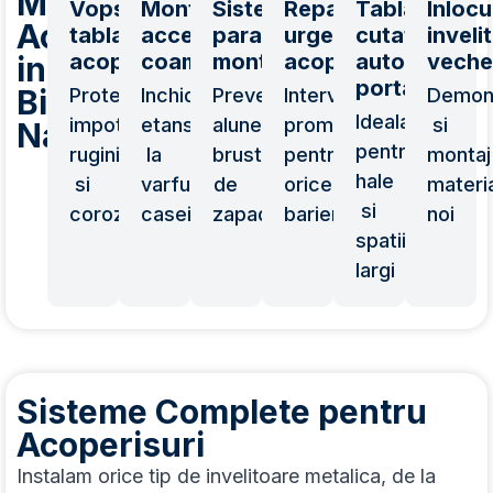
Montaj
Vopsire
Montaj
Sisteme
Reparatii
Tabla
Inlocu
Acoperis
tabla
accesorii
parazapezi
urgente
cutata
inveli
acoperis
coama
montaj
acoperis
auto-
veche
in
portanta
Bistrita-
Protectie
Inchidere
Prevenirea
Interventii
Demon
Ideala
impotriva
etansa
alunecarilor
prompte
si
Nasaud
pentru
ruginii
la
bruste
pentru
montaj
hale
si
varful
de
orice
materi
si
coroziunii
casei
zapada
bariera
noi
spatii
largi
Sisteme Complete pentru
Acoperisuri
Instalam orice tip de invelitoare metalica, de la