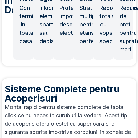
in
Dambovita
Confort
Inlocuirea
Protectie
Straturi
Reconditionar
Reduce
termic
elementelor
impotriva
multiple
totala
de
in
sparte
descarcarilor
pentru
cu
pret
toata
sau
electrice
etansare
vopsea
pentru
casa
deplasate
perfecta
speciala
supraf
mari
Sisteme Complete pentru
Acoperisuri
Montaj rapid pentru sisteme complete de tabla
click ce nu necesita suruburi la vedere. Acest tip
de acoperis ofera o estetica superioara si o
siguranta sporita impotriva coroziunii in zonele de