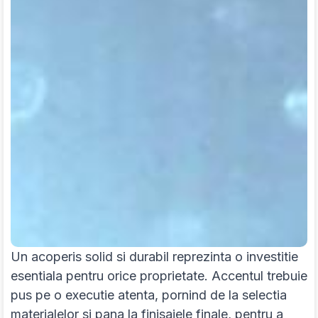
Un acoperis solid si durabil reprezinta o investitie
esentiala pentru orice proprietate. Accentul trebuie
pus pe o executie atenta, pornind de la selectia
materialelor si pana la finisajele finale, pentru a