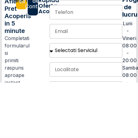
Rapida
Telefonic
Afla
de
Oferta
Contact
de
Pret
Acoperis
lucru
Acoperis
in 5
Luni
minute
-
Completati
Vineri:
formularul
08:00
si
-
primiti
20:00
raspuns
Samba
aproape
08:00
instant.
-
16:00
Dumini
Doar
Informa
Sunt de acord cu
prelucrarea datelor cu
caracter personal si cu