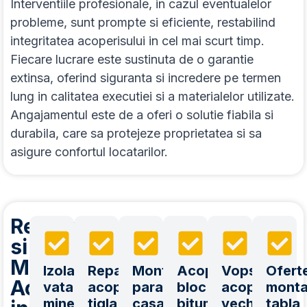
Interventiile profesionale, in cazul eventualelor
probleme, sunt prompte si eficiente, restabilind
integritatea acoperisului in cel mai scurt timp.
Fiecare lucrare este sustinuta de o garantie
extinsa, oferind siguranta si incredere pe termen
lung in calitatea executiei si a materialelor utilizate.
Angajamentul este de a oferi o solutie fiabila si
durabila, care sa protejeze proprietatea si sa
asigure confortul locatarilor.
Reparatii
si
Montaj
Izolatie
Reparatii
Montaj
Acoperisuri
Vopsitorie
Ofert
Acoperis
vata
acoperis
paratrasnet
bloc
acoperisuri
monta
minerala
tigla
casa
bitum
vechi
tabla