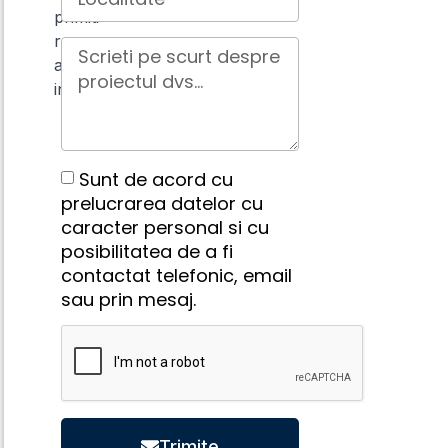
primiti
raspuns
aproape
instant.
Sunt de acord cu
prelucrarea datelor cu
caracter personal si cu
posibilitatea de a fi
contactat telefonic, email
sau prin mesaj.
Trimite