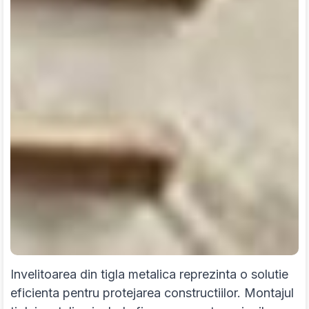
Invelitoarea din tigla metalica reprezinta o solutie
eficienta pentru protejarea constructiilor. Montajul