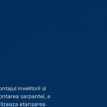
ajul invelitorii si
montarea sarpantei, a
alizeaza etansarea