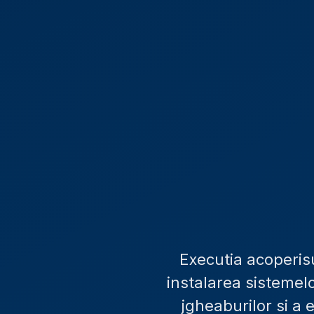
Executia acoperisu
instalarea sistemelo
jgheaburilor si a