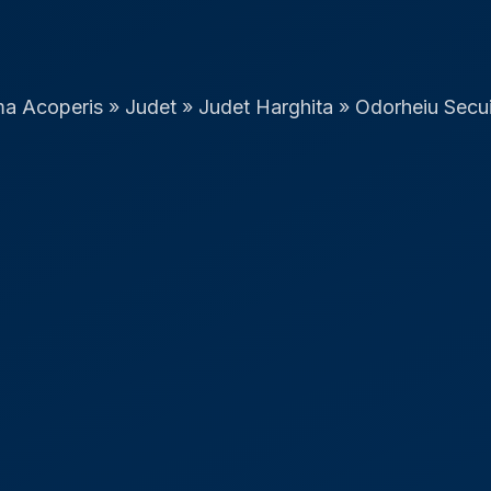
ma Acoperis
»
Judet
»
Judet Harghita
»
Odorheiu Secu