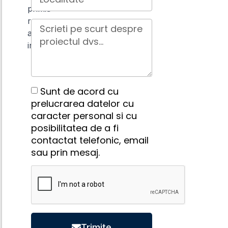
primiti
raspuns
aproape
instant.
Sunt de acord cu
prelucrarea datelor cu
caracter personal si cu
posibilitatea de a fi
contactat telefonic, email
sau prin mesaj.
Trimite