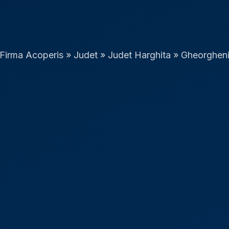
Firma Acoperis
»
Judet
»
Judet Harghita
»
Gheorghen