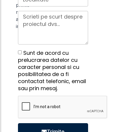
primiti
raspuns
aproape
instant.
Sunt de acord cu
prelucrarea datelor cu
caracter personal si cu
posibilitatea de a fi
contactat telefonic, email
sau prin mesaj.
Trimite