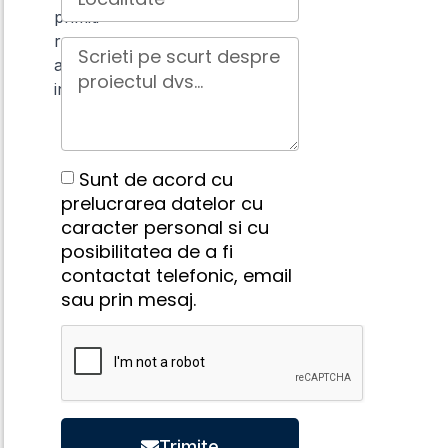
primiti
raspuns
aproape
instant.
Sunt de acord cu
prelucrarea datelor cu
caracter personal si cu
posibilitatea de a fi
contactat telefonic, email
sau prin mesaj.
Trimite