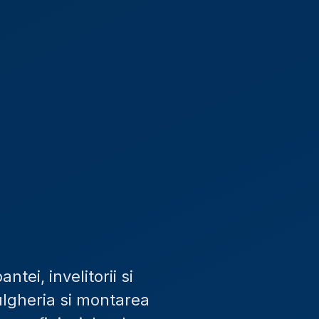
tei, invelitorii si
ulgheria si montarea