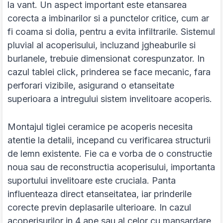
la vant. Un aspect important este etansarea
corecta a imbinarilor si a punctelor critice, cum ar
fi coama si dolia, pentru a evita infiltrarile. Sistemul
pluvial al acoperisului, incluzand jgheaburile si
burlanele, trebuie dimensionat corespunzator. In
cazul tablei click, prinderea se face mecanic, fara
perforari vizibile, asigurand o etanseitate
superioara a intregului sistem invelitoare acoperis.
Montajul tiglei ceramice pe acoperis necesita
atentie la detalii, incepand cu verificarea structurii
de lemn existente. Fie ca e vorba de o constructie
noua sau de reconstructia acoperisului, importanta
suportului invelitoare este cruciala. Panta
influenteaza direct etanseitatea, iar prinderile
corecte previn deplasarile ulterioare. In cazul
acoperisurilor in 4 ape sau al celor cu mansardare,