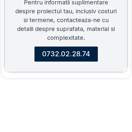
Pentru informatii suplimentare
despre proiectul tau, inclusiv costuri
si termene, contacteaza-ne cu
detalii despre suprafata, material si
complexitate.
0732.02.28.74
Reparatii
O
Acoperisuri
firma
Traian
Acoperis
Rezultate
Material
reparatii
sigur,
garantate
de
acoperis