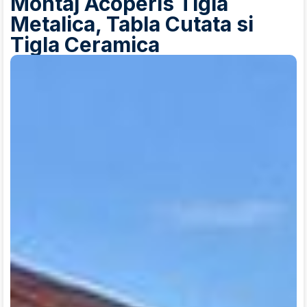
Montaj Acoperis Tigla
Metalica, Tabla Cutata si
Tigla Ceramica