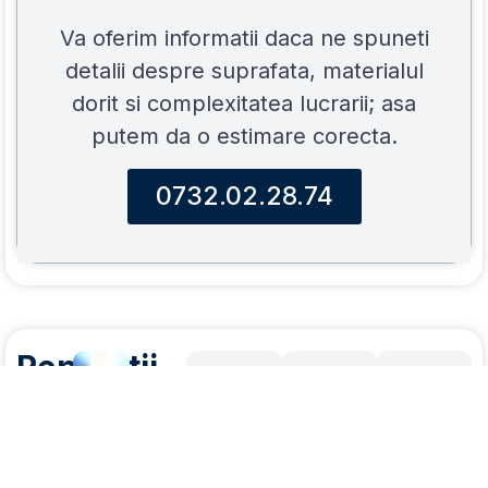
Va oferim informatii daca ne spuneti
detalii despre suprafata, materialul
dorit si complexitatea lucrarii; asa
putem da o estimare corecta.
0732.02.28.74
Reparatii
O
Acoperisuri
firma
Ineu
Acoperis
Executie
Manope
specializata
solid,
conform
de
in